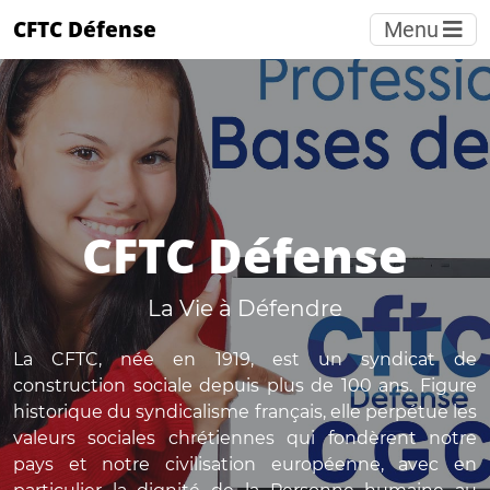
CFTC Défense
Menu
CFTC Défense
La Vie à Défendre
La CFTC, née en 1919, est un syndicat de
construction sociale depuis plus de 100 ans. Figure
historique du syndicalisme français, elle perpétue les
valeurs sociales chrétiennes qui fondèrent notre
pays et notre civilisation européenne, avec en