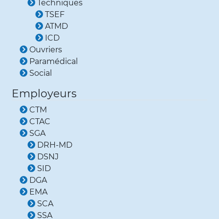
Techniques
TSEF
ATMD
ICD
Ouvriers
Paramédical
Social
Employeurs
CTM
CTAC
SGA
DRH-MD
DSNJ
SID
DGA
EMA
SCA
SSA