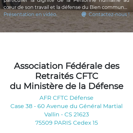
particulier la dignité de la Personne humaine au
cœur de son travail et la défense du Bien commun…
Présentation en vidéo.
Contactez-nous !
Association Fédérale des
Retraités CFTC
du Ministère de la Défense
AFR CFTC Défense
Case 38 - 60 Avenue du Général Martial
Vallin - CS 21623
75509 PARIS Cedex 15