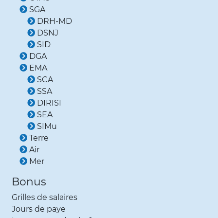
SGA
DRH-MD
DSNJ
SID
DGA
EMA
SCA
SSA
DIRISI
SEA
SIMu
Terre
Air
Mer
Bonus
Grilles de salaires
Jours de paye