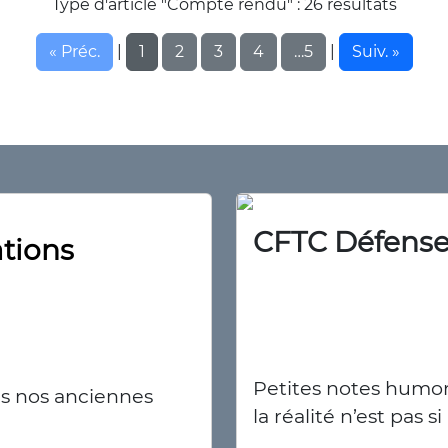
Type d'article "Compte rendu" : 26 résultats
« Préc.
1
2
3
4
…5
Suiv. »
|
|
tions
ous nos anciennes