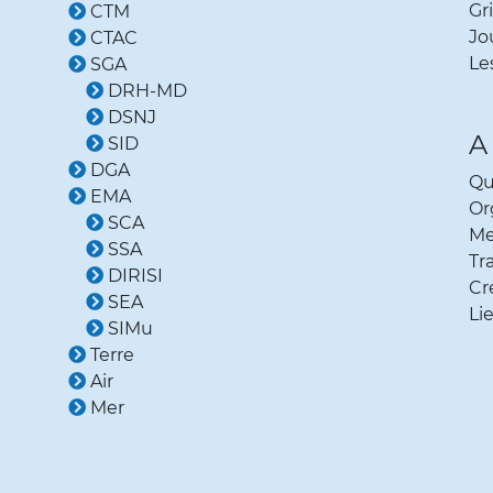
Employeurs
B
Gri
CTM
Jo
CTAC
Le
SGA
DRH-MD
DSNJ
A
SID
DGA