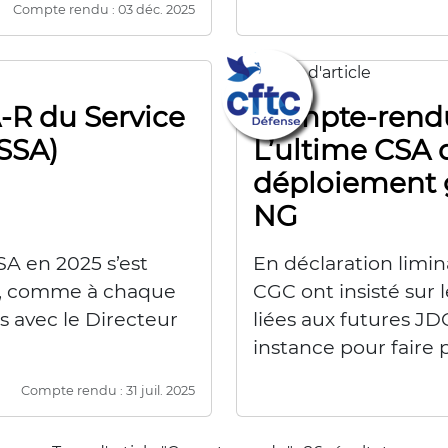
Compte rendu : 03 déc. 2025
R du Service
Compte-rendu
SSA)
L’ultime CSA 
déploiement g
NG
A en 2025 s’est
En déclaration limi
-ci, comme à chaque
CGC ont insisté sur l
 avec le Directeur
liées aux futures JD
instance pour faire 
Compte rendu : 31 juil. 2025