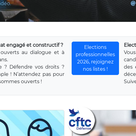
idéo.
at engagé et constructif ?
Elec
Elections
ouverts au dialogue et à
Vou
professionnelles
ans.
cand
2026, rejoignez
e ? Défendre vos droits ?
des 
nos listes !
mple ! N’attendez pas pour
déce
s sommes ouverts !
Suive