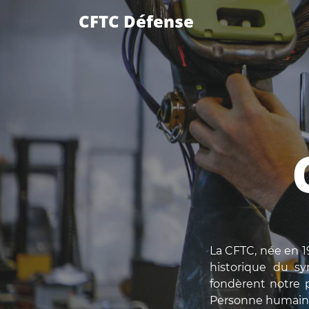
CFTC Défense
La CFTC, née en 19
historique du syn
fondèrent notre p
Personne humaine