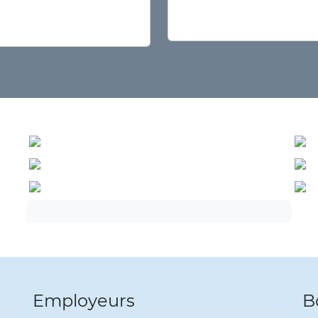
CFTC Défens
Petites notes humor
la réalité n’est pas si 