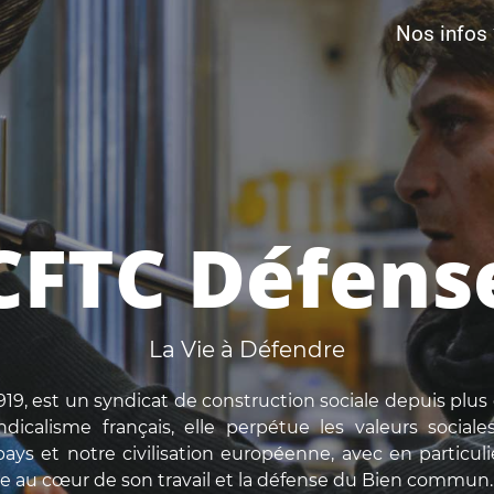
Nos infos
CFTC Défens
La Vie à Défendre
19, est un syndicat de construction sociale depuis plus 
dicalisme français, elle perpétue les valeurs social
ays et notre civilisation européenne, avec en particulie
 au cœur de son travail et la défense du Bien commun