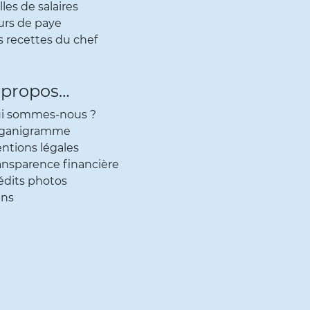
onus
lles de salaires
urs de paye
s recettes du chef
 propos…