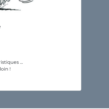
e
istiques …
loin !