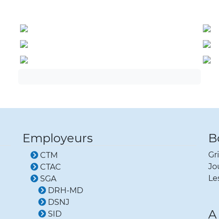
Employeurs
B
Gri
CTM
Jo
CTAC
Le
SGA
DRH-MD
DSNJ
A
SID