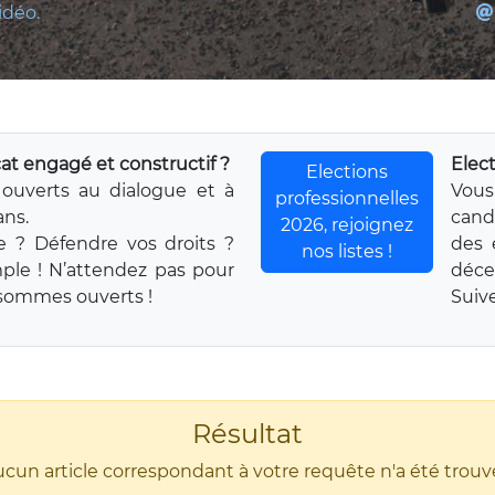
idéo.
at engagé et constructif ?
Elec
Elections
ouverts au dialogue et à
Vou
professionnelles
ans.
cand
2026, rejoignez
e ? Défendre vos droits ?
des 
nos listes !
mple ! N’attendez pas pour
déce
s sommes ouverts !
Suive
Résultat
cun article correspondant à votre requête n'a été trou