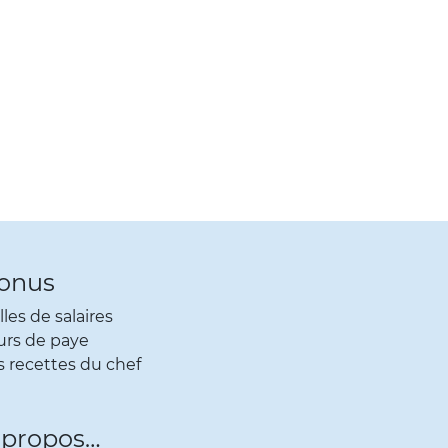
onus
lles de salaires
urs de paye
s recettes du chef
 propos…