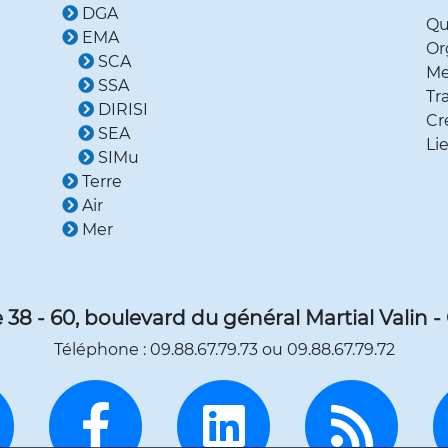
DGA
Qu
EMA
Or
SCA
Me
SSA
Tr
DIRISI
Cr
SEA
Li
SIMu
Terre
Air
Mer
38 - 60, boulevard du général Martial Valin -
Téléphone : 09.88.67.79.73 ou 09.88.67.79.72