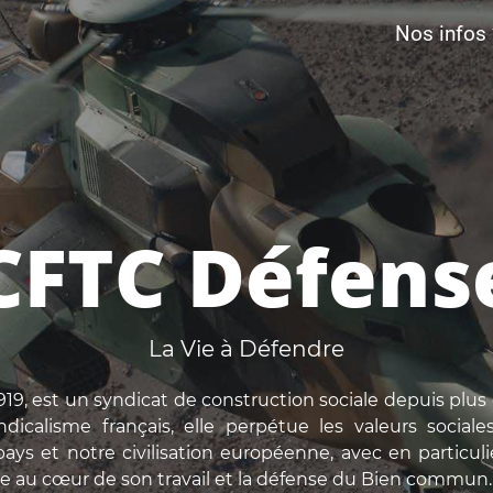
Nos infos
CFTC Défens
La Vie à Défendre
19, est un syndicat de construction sociale depuis plus 
dicalisme français, elle perpétue les valeurs social
ays et notre civilisation européenne, avec en particulie
 au cœur de son travail et la défense du Bien commun