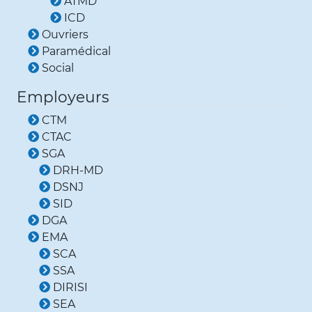
ATMD
ICD
Ouvriers
Paramédical
Social
Employeurs
CTM
CTAC
SGA
DRH-MD
DSNJ
SID
DGA
EMA
SCA
SSA
DIRISI
SEA