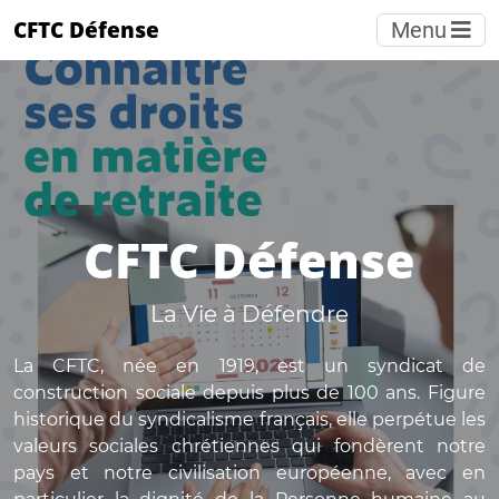
CFTC Défense
Menu
CFTC Défense
La Vie à Défendre
La CFTC, née en 1919, est un syndicat de
construction sociale depuis plus de 100 ans. Figure
historique du syndicalisme français, elle perpétue les
valeurs sociales chrétiennes qui fondèrent notre
pays et notre civilisation européenne, avec en