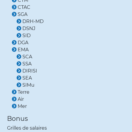
CTM
CTAC
SGA
DRH-MD
DSNJ
SID
DGA
EMA
SCA
SSA
DIRISI
SEA
SIMu
Terre
Air
Mer
Bonus
Grilles de salaires